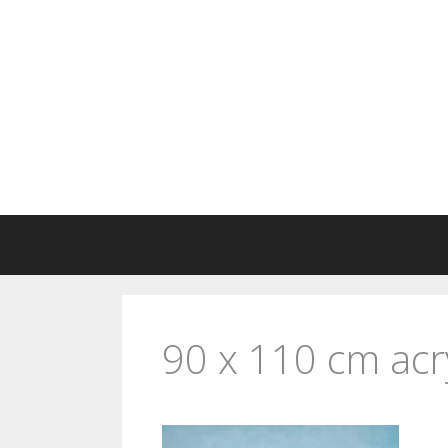
Ga
naar
de
inhoud
90 x 110 cm acr