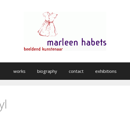
works
biography
contact
exhibitions
yl